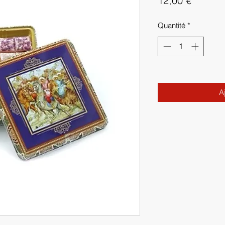
12,00 €
Quantité
*
A