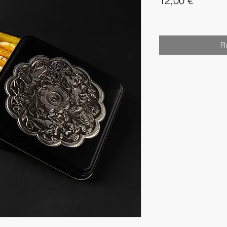
12,00 €
R