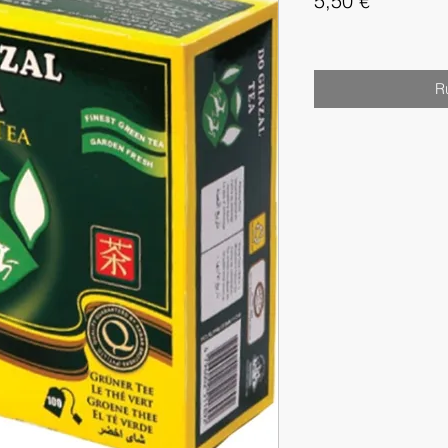
5,50 €
R