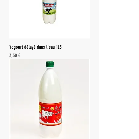
Yogourt délayé dans l'eau 1L5
Prix
3,50 €