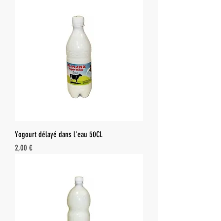
Yogourt délayé dans l'eau 50CL
Prix
2,00 €