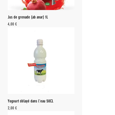
Jus de grenade (ab anar) 1L
Prix
4,00 €
Yogourt délayé dans l'eau 50CL
Prix
2,00 €