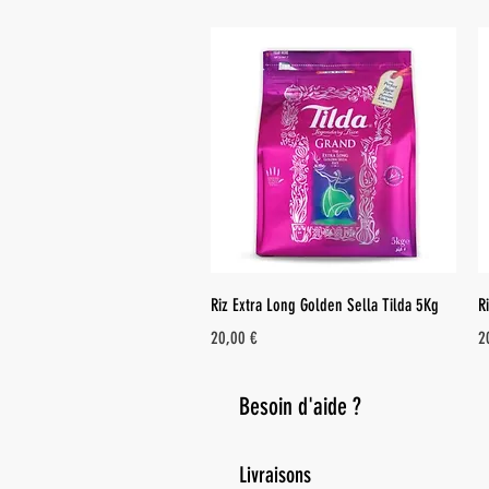
Aperçu rapide
Riz Extra Long Golden Sella Tilda 5Kg
R
Prix
Pr
20,00 €
2
Besoin d'aide ?
Livraisons