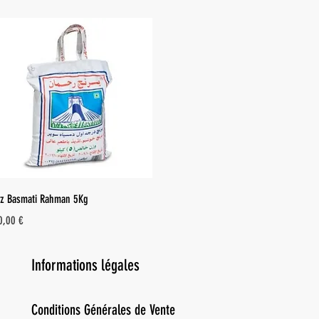
Aperçu rapide
iz Basmati Rahman 5Kg
ix
0,00 €
Informations légales
Conditions Générales de Vente