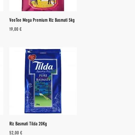
Aperçu rapide
VeeTee Mega Premium Riz Basmati 5kg
Prix
19,00 €
Aperçu rapide
Riz Basmati Tilda 20Kg
Prix
52,00 €