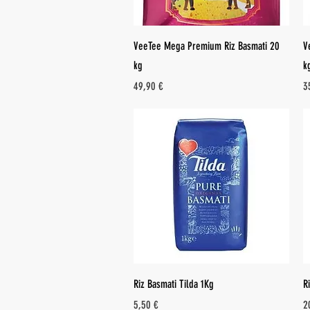
Aperçu rapide
VeeTee Mega Premium Riz Basmati 20
V
kg
k
Prix
Pr
49,90 €
3
Aperçu rapide
Riz Basmati Tilda 1Kg
R
Prix
Pr
5,50 €
2