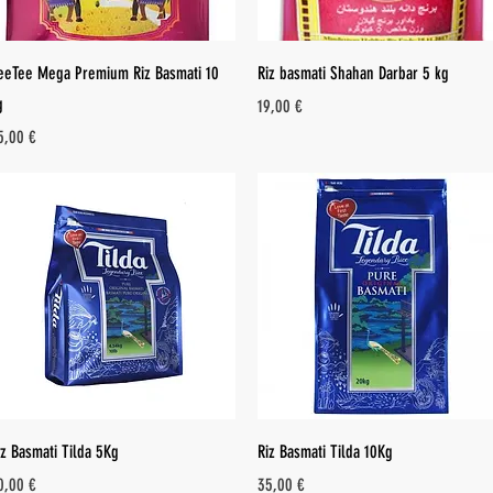
Aperçu rapide
Aperçu rapide
eeTee Mega Premium Riz Basmati 10
Riz basmati Shahan Darbar 5 kg
g
Prix
19,00 €
ix
5,00 €
Aperçu rapide
Aperçu rapide
iz Basmati Tilda 5Kg
Riz Basmati Tilda 10Kg
ix
Prix
0,00 €
35,00 €