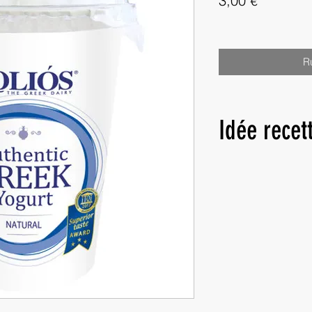
3,00 €
R
Idée recet
Vous trouverez ici le
Khiar
que vous pouve
Kolios.