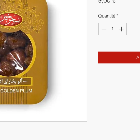
9,00 €
Quantité
*
A