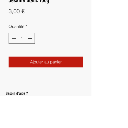
Sésame blanc 100g
Prix
3,00 €
Quantité
*
Ajouter au panier
Besoin d'aide ?
Livraisons
Nous contacter :
epicerieperse@gmail.com
06 23 46 13 75