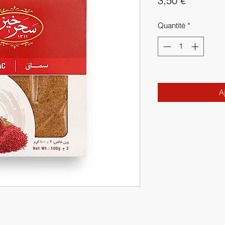
3,50 €
Quantité
*
A